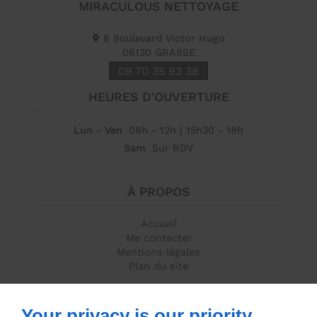
MIRACULOUS NETTOYAGE
8 Boulevard Victor Hugo
06130
GRASSE
09 70 35 93 38
HEURES D'OUVERTURE
Lun - Ven
08h - 12h | 15h30 - 18h
Sam
Sur RDV
À PROPOS
Accueil
Me contacter
Mentions légales
Plan du site
ME SUIVRE
Your privacy is our priority