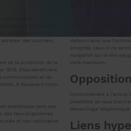
Utilisatio
ns personnelles
Les cookies permettent d’e
ulaires que l'utilisateur
relatives à la navigation d
as utilisées sans votre
par Linkeo ont pour objecti
 adresser des courriers,
visiteurs ainsi que l’optimi
acceptés, ceux-ci ne seron
navigation sur le site
mirac
ent de la protection de la
mois maximum.
er 1978. Elles bénéficient
Oppositio
n à communication et de
ANNA, 8 Boulevard Victor
Conformément à l'article 
possibilité de vous inscrir
s statistiques sans que
démarchage téléphonique s
r des tiers (organismes
ésumée et non nominative.
Liens hype