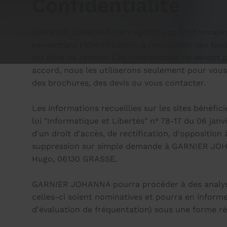
Confidentialité
GARNIER JOHANNA n'enregistre pas d'informatio
permettant l'identification, à l'exception des form
est libre de remplir. Ces informations ne seront p
accord, nous les utiliserons seulement pour vous
des brochures, des devis ou vous contacter.
Les informations recueillies sur les sites bénéfici
loi "Informatique et Libertés" n° 78-17 du 06 janvi
d'un droit d'accès, de rectification, d'oppositio
suppression sur simple demande à GARNIER JOH
Hugo, 06130 GRASSE.
GARNIER JOHANNA pourra procéder à des analyse
celles-ci soient nominatives et pourra en informe
d'évaluation de fréquentation) sous une forme r