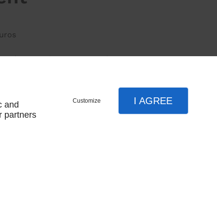
euros
Grands Augustins - 75006 Paris
 01 67
I AGREE
Customize
c and
r partners