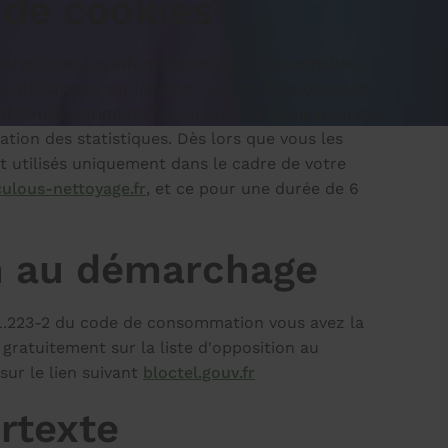
n de cookies
nregistrer les informations (non personnelles)
es utilisateurs sur internet. Les cookies déposés
f l’amélioration de l’expérience de navigation des
sation des statistiques. Dès lors que vous les
t utilisés uniquement dans le cadre de votre
ulous-nettoyage.fr
, et ce pour une durée de 6
n au démarchage
L.223-2 du code de consommation vous avez la
e gratuitement sur la liste d'opposition au
ur le lien suivant
bloctel.gouv.fr
rtexte