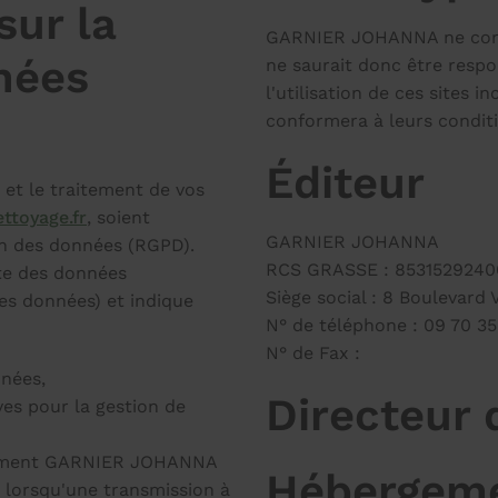
sur la
GARNIER JOHANNA ne contrô
nées
ne saurait donc être respo
l'utilisation de ces sites i
conformera à leurs conditio
Éditeur
et le traitement de vos
ttoyage.fr
, soient
GARNIER JOHANNA
on des données (RGPD).
RCS GRASSE : 8531529240
cte des données
Siège social : 8 Boulevard
des données) et indique
N° de téléphone : 09 70 35
N° de Fax :
nnées,
Directeur 
ves pour la gestion de
quement GARNIER JOHANNA
Hébergem
e lorsqu'une transmission à